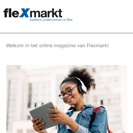
Overslaan
en
naar
de
inhoud
gaan
Welkom in het online magazine van Flexmarkt